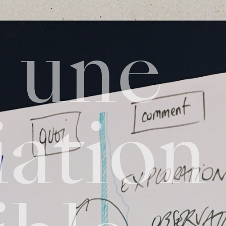
 une
ation