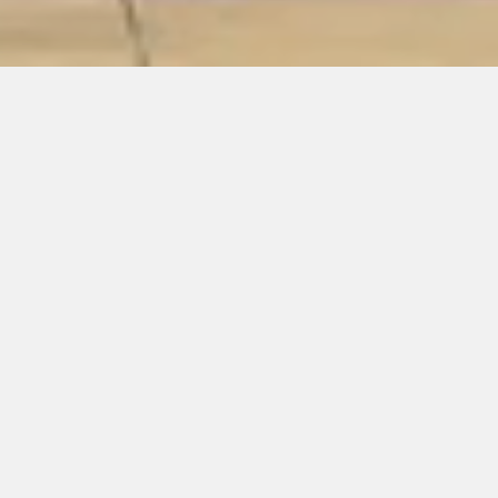
Care (outdoor)
De soutenir à retenir, d’accueillir
à supporter l’autre, du soutien
infime au porté global, de la
résistance au relâchement,
deux duos, deux femmes et
deux hommes confrontent leur
poids, leur force et leur
équilibre. Articuler le porté à