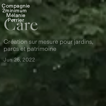
Compagnie
2minimum
Mélanie
Perrier
Care
Création sur mesure pour jardins,
parcs et patrimoine
Jun 25, 2022